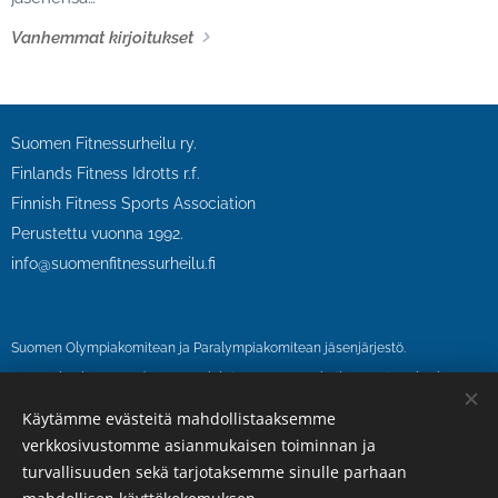
yhdistyksen
Vanhemmat kirjoitukset
sääntömääräiseen
vuosikokoukseen.
Yhdistyksen
sääntöjen
mukaisesti tämä
Suomen Fitnessurheilu ry.
kokouskutsu
Finlands Fitness Idrotts r.f.
julkaistaan
Finnish Fitness Sports Association
verkkosivuilla
Perustettu vuonna 1992.
vähintään neljä (4)
info@suomenfitnessurheilu.fi
viikkoa ennen
kokouksen
ajankohtaa.
Suomen Olympiakomitean ja Paralympiakomitean jäsenjärjestö.
SFU on kuulunut vuodesta 1995 lähtien Suomen urheilun eettinen keskus
SUEK ry:n antidopingvalvonnan piiriin.
Käytämme evästeitä mahdollistaaksemme
SFU on kansainvälisen IFBB-liiton (International Fitness and Bodybuilding
verkkosivustomme asianmukaisen toiminnan ja
Federation) jäsen.
turvallisuuden sekä tarjotaksemme sinulle parhaan