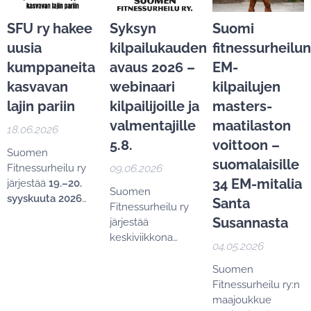
SFU ry hakee
Syksyn
Suomi
uusia
kilpailukauden
fitnessurheilun
kumppaneita
avaus 2026 –
EM-
kasvavan
webinaari
kilpailujen
lajin pariin
kilpailijoille ja
masters-
valmentajille
maatilaston
18.06.2026
5.8.
voittoon –
Suomen
suomalaisille
Fitnessurheilu ry
09.06.2026
34 EM-mitalia
järjestää
19.–20.
Suomen
syyskuuta 2026
Santa
Fitnessurheilu ry
Hype Areenalla
Susannasta
järjestää
Espoossa IFBB
keskiviikkona
Nordic
04.05.2026
5.8.2026 klo 19.00–
Championships
20.30
Suomen
2026 -
etäyhteydellä
Fitnessurheilu ry:n
arvokilpailun
, joka
Syksyn
maajoukkue
tuo yhteen