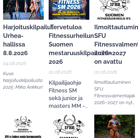
Harjoituskilpailut
Tervetuloa
Ilmoittautumi
Urhea-
Fitnessurheilun
SFU
hallissa
Suomen
Fitnessvalmen
8.8.2026
mestaruuskilpailuihin
2026–2027
2026
on avattu
04.08.2026
01.08.2026
01.08.2026
Kuva
harjoituskilpailusta
Kilpailijaohje
Ilmoittautuminen
2025: Mika Ankkuri
SFU
Fitness SM
Fitnessvalmentajak
sekä junior ja
2026–2027 on nyt
masters MM -
avattu.
karsintakilpailuihin