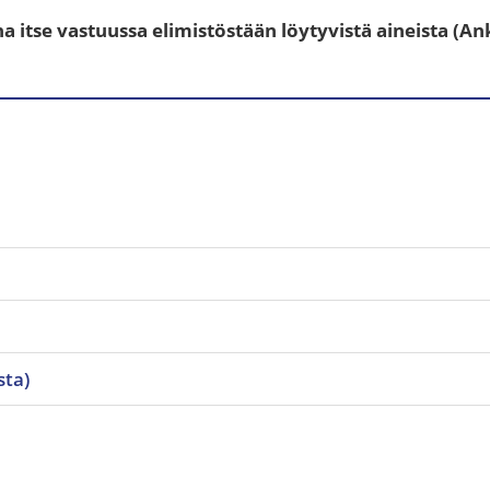
a itse vastuussa elimistöstään löytyvistä aineista (A
sta)