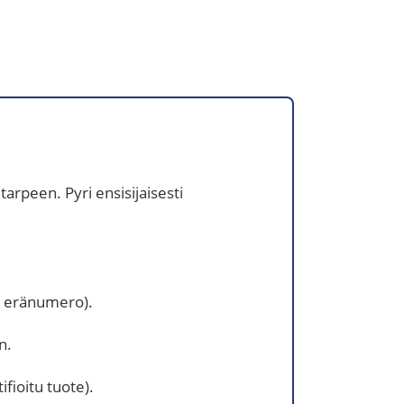
tarpeen. Pyri ensisijaisesti
i, eränumero).
n.
ifioitu tuote).