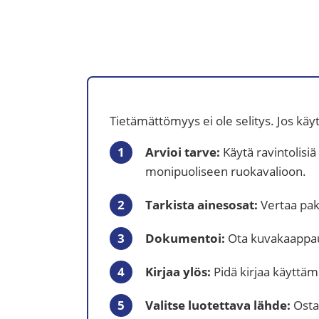
Tietämättömyys ei ole selitys. Jos käy
Arvioi tarve:
Käytä ravintolisiä 
monipuoliseen ruokavalioon.
Tarkista ainesosat:
Vertaa pak
Dokumentoi:
Ota kuvakaappauk
Kirjaa ylös:
Pidä kirjaa käyttämi
Valitse luotettava lähde:
Osta 