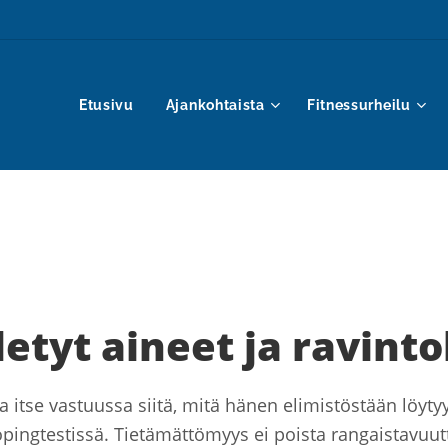
Etusivu
Ajankohtaista
Fitnessurheilu
letyt aineet ja ravinto
na itse vastuussa siitä, mitä hänen elimistöstään löyt
pingtestissä. Tietämättömyys ei poista rangaistavuut