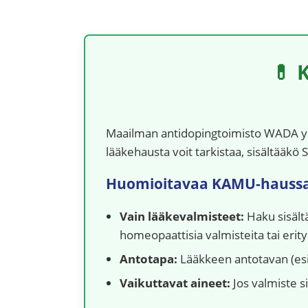
💊 
Maailman antidopingtoimisto WADA yllä
lääkehausta voit tarkistaa, sisältääkö
Huomioitavaa KAMU-haussa
Vain lääkevalmisteet:
Haku sisältä
homeopaattisia valmisteita tai erity
Antotapa:
Lääkkeen antotavan (esim.
Vaikuttavat aineet:
Jos valmiste si