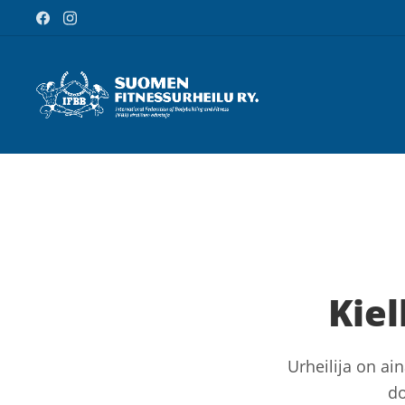
Kiel
Urheilija on ai
do