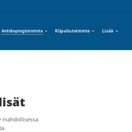
Antidopingtoiminta
Kilpailutoiminta
Lisää
lisät
yy mahdollisessa
ta.