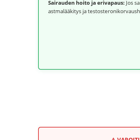
Sairauden hoito ja erivapaus:
Jos sa
astmalääkitys ja testosteronikorvaush
⚠️ VAROITU