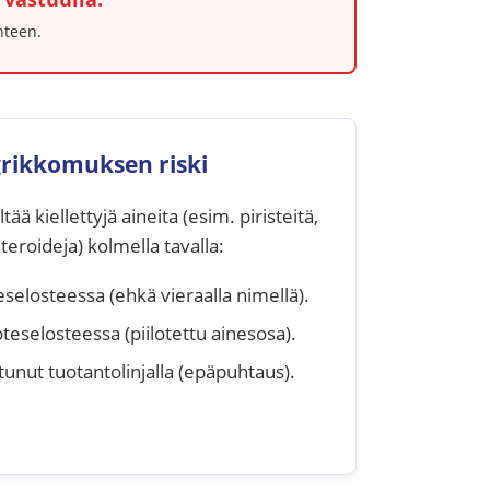
hteen.
rikkomuksen riski
tää kiellettyjä aineita (esim. piristeitä,
teroideja) kolmella tavalla:
selosteessa (ehkä vieraalla nimellä).
oteselosteessa (piilotettu ainesosa).
unut tuotantolinjalla (epäpuhtaus).