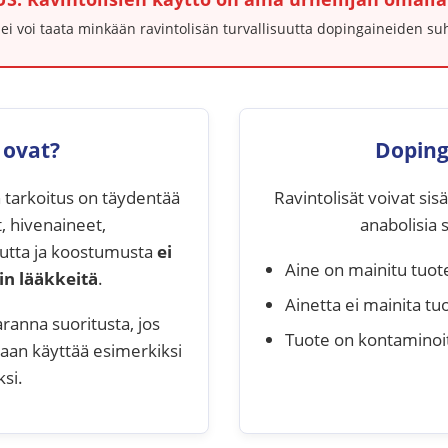
ei voi taata minkään ravintolisän turvallisuutta dopingaineiden su
 ovat?
Doping
en tarkoitus on täydentää
Ravintolisät voivat sisäl
t, hivenaineet,
anabolisia s
suutta ja koostumusta
ei
Aine on mainitu tuote
in lääkkeitä
.
Ainetta ei mainita tu
aranna suoritusta, jos
Tuote on kontaminoit
daan käyttää esimerkiksi
si.