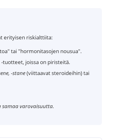
erityisen riskialttiita:
ttoa" tai "hormonitasojen nousua".
tuotteet, joissa on piristeitä.
stene, -stane
(viittaavat steroideihin) tai
aa samaa varovaisuutta.