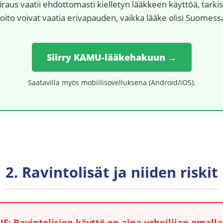
iraus vaatii ehdottomasti kielletyn lääkkeen käyttöä, tarki
oito voivat vaatia erivapauden, vaikka lääke olisi Suomess
Siirry KAMU-lääkehakuun →
Saatavilla myös mobiilisovelluksena (Android/iOS).
2. Ravintolisät ja niiden riskit
S: Ravintolisien käyttö on aina urheilijan omalla