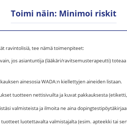
Toimi näin: Minimoi riskit
tät ravintolisiä, tee nämä toimenpiteet:
vain, jos asiantuntija (lääkäri/ravitsemusterapeutti) toteaa 
kauksen ainesosia WADA:n kiellettyjen aineiden listaan.
set tuotteen nettisivuilta ja kuvat pakkauksesta (etikett
stäsi valmisteista ja ilmoita ne aina dopingtestipöytäkirjaa
tuotteet luotettavalta valmistajalta (esim. apteekki tai sert