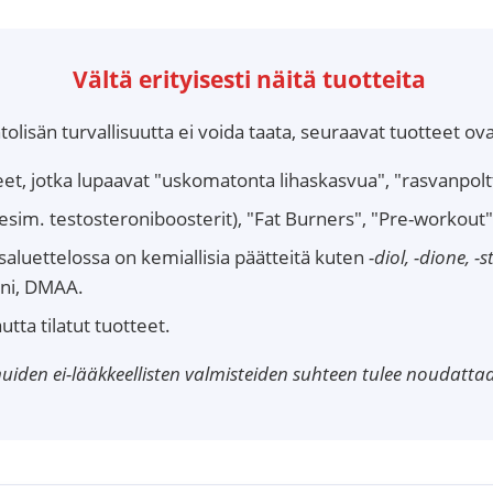
Vältä erityisesti näitä tuotteita
lisän turvallisuutta ei voida taata, seuraavat tuotteet ovat 
et, jotka lupaavat "uskomatonta lihaskasvua", "rasvanpol
esim. testosteroniboosterit), "Fat Burners", "Pre-workout" -
saluettelossa on kemiallisia päätteitä kuten
-diol, -dione, -
ini, DMAA.
tta tilatut tuotteet.
iden ei-lääkkeellisten valmisteiden suhteen tulee noudatt