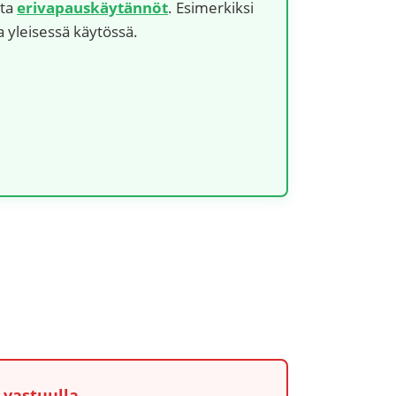
sta
erivapauskäytännöt
. Esimerkiksi
a yleisessä käytössä.
 vastuulla.