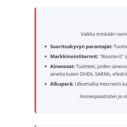
Vaikka minkään ravinto
Suorituskyvyn parantajat:
Tuotte
Markkinointitermit:
"Boosterit" (
Ainesosat:
Tuotteet, joiden aineso
aineita kuten DHEA, SARMs, efedri
Alkuperä:
Ulkomailta internetin kau
Homeopaattisten ja mu