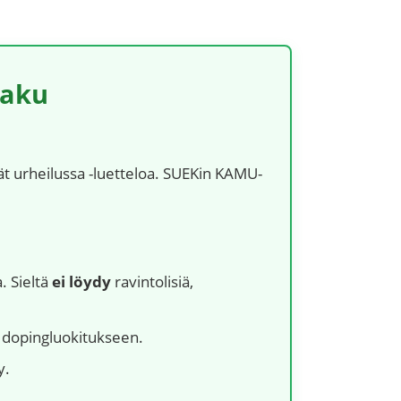
haku
ät urheilussa -luetteloa. SUEKin KAMU-
. Sieltä
ei löydy
ravintolisiä,
aa dopingluokitukseen.
y.