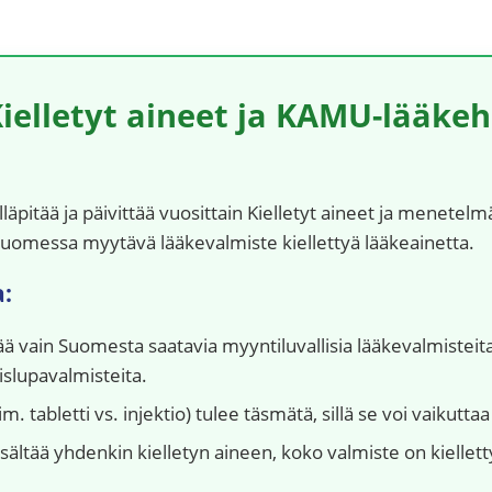
Kielletyt aineet ja KAMU-lääke
pitää ja päivittää vuosittain Kielletyt aineet ja menetelm
 Suomessa myytävä lääkevalmiste kiellettyä lääkeainetta.
:
ä vain Suomesta saatavia myyntiluvallisia lääkevalmisteita
islupavalmisteita.
 tabletti vs. injektio) tulee täsmätä, sillä se voi vaikutt
sältää yhdenkin kielletyn aineen, koko valmiste on kiellett