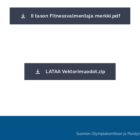
II tason Fitnessvalmentaja merkki.pdf
LATAA Vektorimuodot.zip
Suomen Olympiakomitean ja Paralym