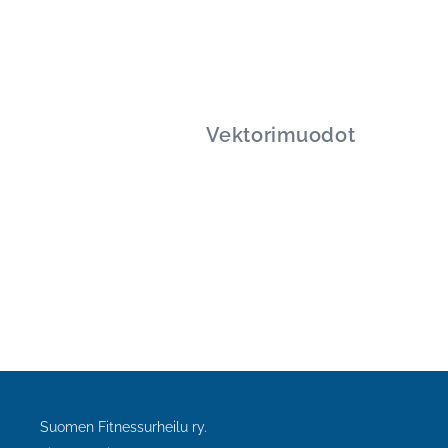
Vektorimuodot
Suomen Fitnessurheilu ry.