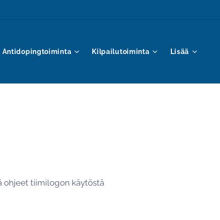
Antidopingtoiminta
Kilpailutoiminta
Lisää
kä ohjeet tiimilogon käytöstä