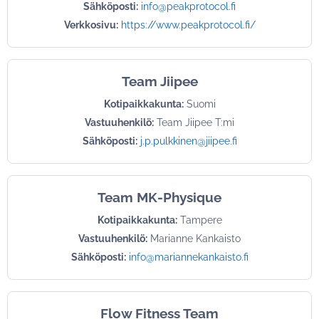
Sähköposti:
info@peakprotocol.fi
Verkkosivu:
https://www.peakprotocol.fi/
Team Jiipee
Kotipaikkakunta:
Suomi
Vastuuhenkilö:
Team Jiipee T:mi
Sähköposti:
j.p.pulkkinen@jiipee.fi
Team MK-Physique
Kotipaikkakunta:
Tampere
Vastuuhenkilö:
Marianne Kankaisto
Sähköposti:
info@mariannekankaisto.fi
Flow Fitness Team