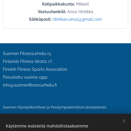
Kotipaikkakunta:
Mikkeli
Vastuuhenkilö:
Anssi Hintikka
Sähköposti:
Hintikan.anssi@gmail.com
Suomen Fitnessurheilu ry.
Finlands Fitness Idrotts r.f.
Finnish Fitness Sports Association
Perustettu vuonna 1992.
info@suomenfitnessurheilu.fi
Suomen Olympiakomitean ja Paralympiakomitean jäsenjärjestö.
SFU on kuulunut vuodesta 1995 lähtien Suomen urheilun eettinen keskus
SUEK ry:n antidopingvalvonnan piiriin.
Käytämme evästeitä mahdollistaaksemme