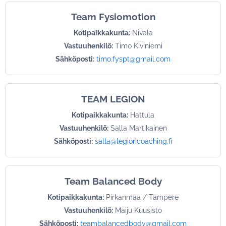
Team Fysiomotion
Kotipaikkakunta:
Nivala
Vastuuhenkilö:
Timo Kiviniemi
Sähköposti:
timo.fyspt@gmail.com
TEAM LEGION
Kotipaikkakunta:
Hattula
Vastuuhenkilö:
Salla Martikainen
Sähköposti:
salla@legioncoaching.fi
Team Balanced Body
Kotipaikkakunta:
Pirkanmaa / Tampere
Vastuuhenkilö:
Maiju Kuusisto
Sähköposti:
teambalancedbody@gmail.com