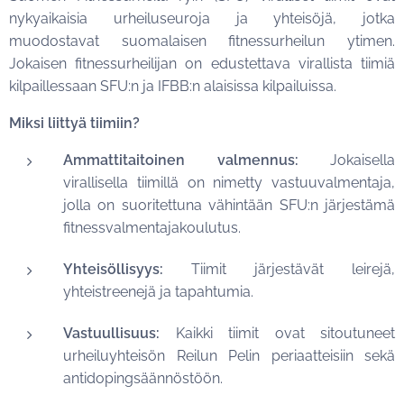
nykyaikaisia urheiluseuroja ja yhteisöjä, jotka
muodostavat suomalaisen fitnessurheilun ytimen.
Jokaisen fitnessurheilijan on edustettava virallista tiimiä
kilpaillessaan SFU:n ja IFBB:n alaisissa kilpailuissa.
Miksi liittyä tiimiin?
Ammattitaitoinen valmennus:
Jokaisella
virallisella tiimillä on nimetty vastuuvalmentaja,
jolla on suoritettuna vähintään SFU:n järjestämä
fitnessvalmentajakoulutus.
Yhteisöllisyys:
Tiimit järjestävät leirejä,
yhteistreenejä ja tapahtumia.
Vastuullisuus:
Kaikki tiimit ovat sitoutuneet
urheiluyhteisön Reilun Pelin periaatteisiin sekä
antidopingsäännöstöön.