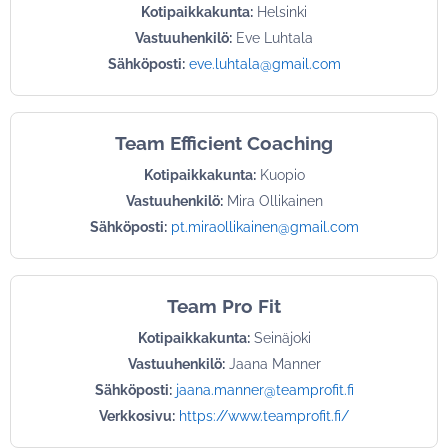
Kotipaikkakunta:
Helsinki
Vastuuhenkilö:
Eve Luhtala
Sähköposti:
eve.luhtala@gmail.com
Team Efficient Coaching
Kotipaikkakunta:
Kuopio
Vastuuhenkilö:
Mira Ollikainen
Sähköposti:
pt.miraollikainen@gmail.com
Team Pro Fit
Kotipaikkakunta:
Seinäjoki
Vastuuhenkilö:
Jaana Manner
Sähköposti:
jaana.manner@teamprofit.fi
Verkkosivu:
https://www.teamprofit.fi/