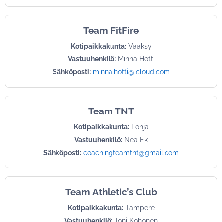
Team FitFire
Kotipaikkakunta:
Vääksy
Vastuuhenkilö:
Minna Hotti
Sähköposti:
minna.hotti@icloud.com
Team TNT
Kotipaikkakunta:
Lohja
Vastuuhenkilö:
Nea Ek
Sähköposti:
coachingteamtnt@gmail.com
Team Athletic’s Club
Kotipaikkakunta:
Tampere
Vastuuhenkilö:
Toni Kohonen