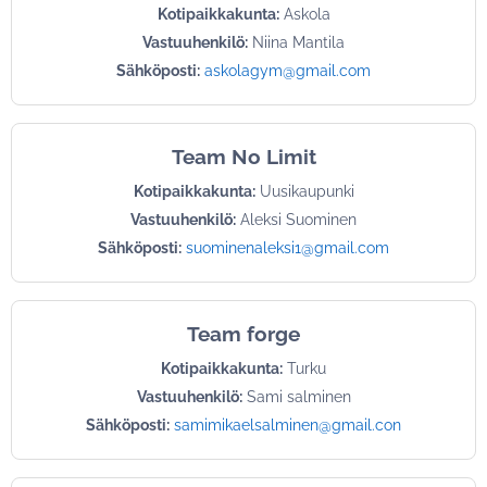
Kotipaikkakunta:
Askola
Vastuuhenkilö:
Niina Mantila
Sähköposti:
askolagym@gmail.com
Team No Limit
Kotipaikkakunta:
Uusikaupunki
Vastuuhenkilö:
Aleksi Suominen
Sähköposti:
suominenaleksi1@gmail.com
Team forge
Kotipaikkakunta:
Turku
Vastuuhenkilö:
Sami salminen
Sähköposti:
samimikaelsalminen@gmail.con