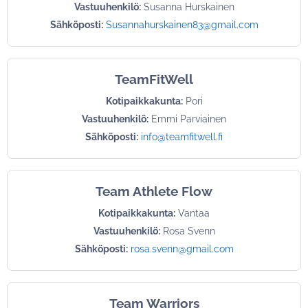
Vastuuhenkilö:
Susanna Hurskainen
Sähköposti:
Susannahurskainen83@gmail.com
TeamFitWell
Kotipaikkakunta:
Pori
Vastuuhenkilö:
Emmi Parviainen
Sähköposti:
info@teamfitwell.fi
Team Athlete Flow
Kotipaikkakunta:
Vantaa
Vastuuhenkilö:
Rosa Svenn
Sähköposti:
rosa.svenn@gmail.com
Team Warriors