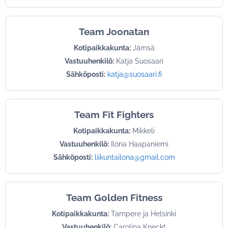
Team Joonatan
Kotipaikkakunta:
Jämsä
Vastuuhenkilö:
Katja Suosaari
Sähköposti:
katja@suosaari.fi
Team Fit Fighters
Kotipaikkakunta:
Mikkeli
Vastuuhenkilö:
Ilona Haapaniemi
Sähköposti:
liikuntailona@gmail.com
Team Golden Fitness
Kotipaikkakunta:
Tampere ja Helsinki
Vastuuhenkilö:
Carolina Kneckt