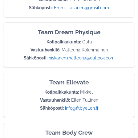
Sähköposti:
Emmi.i.rasanen@gmsil.com
Team Dream Physique
Kotipaikkakunta:
Oulu
Vastuuhenkilö:
Matleena Kolehmainen
Sähköposti:
niskanen.matleena@outlook.com
Team Ellevate
Kotipaikkakunta:
Mikkeli
Vastuuhenkilö:
Ellen Tullinen
Sähköposti:
info@fitbyellen.fi
Team Body Crew