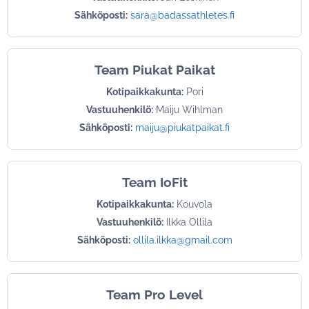
Sähköposti:
sara@badassathletes.fi
Team Piukat Paikat
Kotipaikkakunta:
Pori
Vastuuhenkilö:
Maiju Wihlman
Sähköposti:
maiju@piukatpaikat.fi
Team IoFit
Kotipaikkakunta:
Kouvola
Vastuuhenkilö:
Ilkka Ollila
Sähköposti:
ollila.ilkka@gmail.com
Team Pro Level