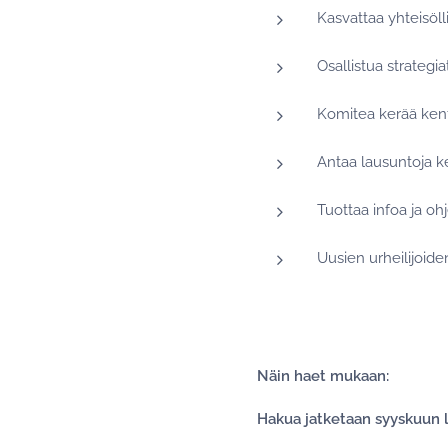
Kasvattaa yhteisölli
Osallistua strategi
Komitea kerää kent
Antaa lausuntoja k
Tuottaa infoa ja ohje
Uusien urheilijoid
Näin haet mukaan:
Hakua jatketaan syyskuun 