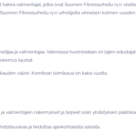
hakea valmentajat, jotka ovat Suomen Fitnessurheilu ry:n virallisi
uomen Fitnessurheilu ry:n urheilijoita viimeisen kolmen vuoden 
ilijaa ja valmentajaa. Valinnassa huomioidaan eri lajien edustajat, 
 kokemus taustat.
auden välein. Komitean toimikausi on kaksi vuotta.
n ja valmentajien näkemykset ja tarpeet esiin yhdistyksen päätök
dollisuuksia ja tiedottaa ajankohtaisista asioista.