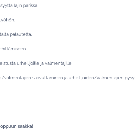
syyttä lajin parissa.
atyöhön.
ältä palautetta.
ehittämiseen.
istusta urheilijoille ja valmentajille.
en/valmentajien saavuttaminen ja urheilijoiden/valmentajien py
loppuun saakka!