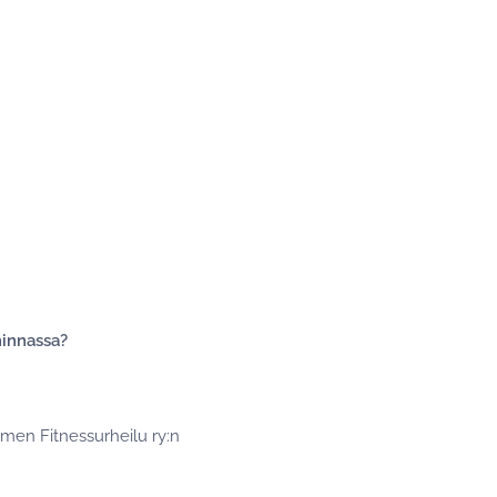
minnassa?
uomen Fitnessurheilu ry:n