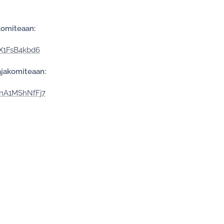
akomiteaan:
ZX1FsB4kbd6
ajakomiteaan:
wnA1MShNfFj7