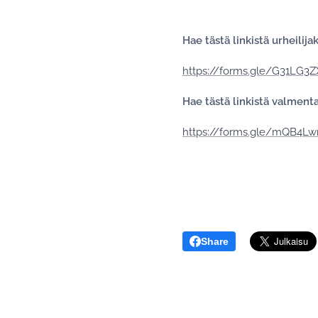
Hae tästä linkistä urheilij
https://forms.gle/G31LG3
Hae tästä linkistä valment
https://forms.gle/mQB4L
Share