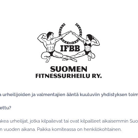
a urheilijoiden ja valmentajien ääntä kuuluviin yhdistyksen toi
ettu?
kea urheilijat, jotka kilpailevat tai ovat kilpailleet aikaisemmin S
en vuoden aikana. Paikka komiteassa on henkilökohtainen.