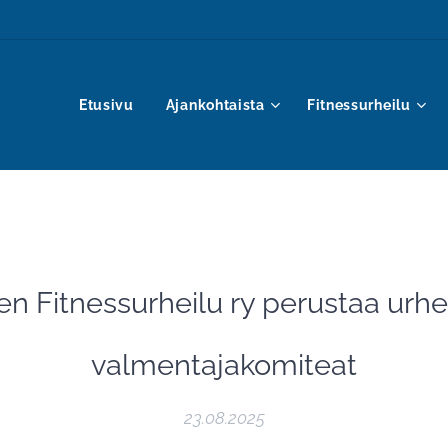
Etusivu
Ajankohtaista
Fitnessurheilu
 Fitnessurheilu ry perustaa urheil
valmentajakomiteat
23.08.2025