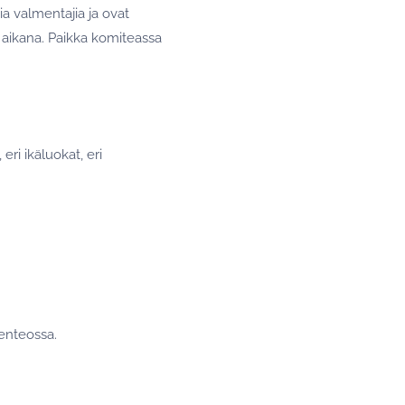
a valmentajia ja ovat
aikana. Paikka komiteassa
eri ikäluokat, eri
senteossa.