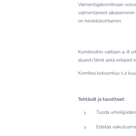
Valmentajakomiteaan voivat 
valmentaneet aikaisemmin S
on henkilökohtainen.
Komiteoihin valitaan 4–8 urhe
alueet/tiimit sekä erilaiset
Komitea kokoontuu 1-2 kuuk
Tehtävät ja tavoitteet:
Tuoda urheilijoide
Edistää vaikutusmah