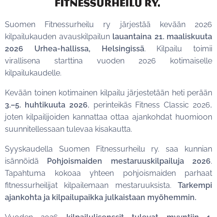
Suomen Fitnessurheilu ry järjestää kevään 2026
kilpailukauden avauskilpailun
lauantaina 21. maaliskuuta
2026 Urhea-hallissa, Helsingissä
. Kilpailu toimii
virallisena starttina vuoden 2026 kotimaiselle
kilpailukaudelle.
Kevään toinen kotimainen kilpailu järjestetään heti perään
3.–5. huhtikuuta 2026
, perinteikäs Fitness Classic 2026,
joten kilpailijoiden kannattaa ottaa ajankohdat huomioon
suunnitellessaan tulevaa kisakautta.
Syyskaudella Suomen Fitnessurheilu ry. saa kunnian
isännöidä
Pohjoismaiden mestaruuskilpailuja 2026
.
Tapahtuma kokoaa yhteen pohjoismaiden parhaat
fitnessurheilijat kilpailemaan mestaruuksista.
Tarkempi
ajankohta ja kilpailupaikka julkaistaan myöhemmin.