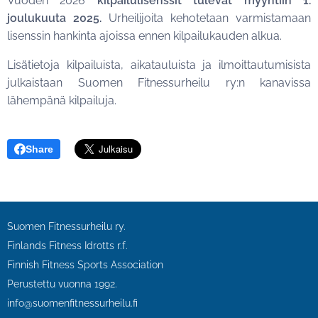
Vuoden 2026
kilpailulisenssit tulevat myyntiin 1.
joulukuuta 2025.
Urheilijoita kehotetaan varmistamaan
lisenssin hankinta ajoissa ennen kilpailukauden alkua.
Lisätietoja kilpailuista, aikatauluista ja ilmoittautumisista
julkaistaan Suomen Fitnessurheilu ry:n kanavissa
lähempänä kilpailuja.
Share
Suomen Fitnessurheilu ry.
Finlands Fitness Idrotts r.f.
Finnish Fitness Sports Association
Perustettu vuonna 1992.
info@suomenfitnessurheilu.fi