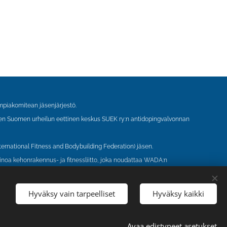
piakomitean jäsenjärjestö.
ien Suomen urheilun eettinen keskus SUEK ry:n antidopingvalvonnan
ternational Fitness and Bodybuilding Federation) jäsen.
inoa kehonrakennus- ja fitnessliitto, joka noudattaa WADA:n
Hyväksy vain tarpeelliset
Hyväksy kaikki
Avaa edistyneet asetukset