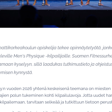
tikorkeakoulun opiskelija tekee opinnäytetyötä, jonk
leville Men's Physique -kilpailijoille. Suomen Fitnessurh
maan kyselyyn, sillä laadukas tutkimustieto ja ohjeistus
emisen kynnystä.
ry:n vuoden 2026 yhtenä keskeisenä teemana on miesten 
jien polun tukeminen kohti kilpailulavoja. Jotta uudet harra
t kilpailemaan, tarvitaan selkeää ja tutkittuun tietoon perus