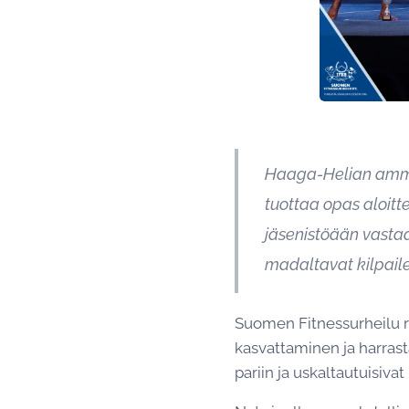
Haaga-Helian ammat
tuottaa opas aloitte
jäsenistöään vastaa
madaltavat kilpail
Suomen Fitnessurheilu 
kasvattaminen ja harrasta
pariin ja uskaltautuisiva