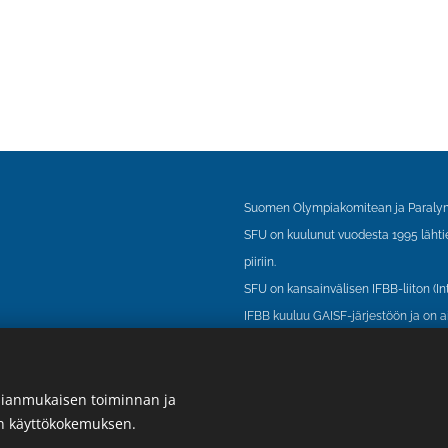
Suomen Olympiakomitean ja Paralym
SFU on kuulunut vuodesta 1995 läht
piiriin.
SFU on kansainvälisen IFBB-liiton (In
IFBB kuuluu GAISF-järjestöön ja on a
antidopingsäännöstöä.
ianmukaisen toiminnan ja
en käyttökokemuksen.