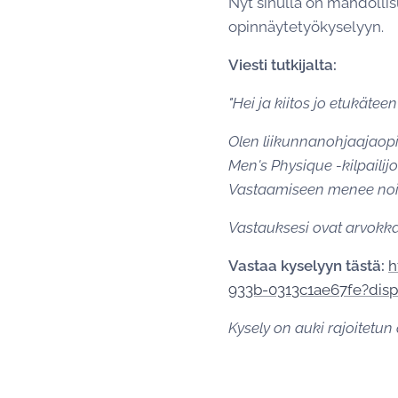
Nyt sinulla on mahdollis
opinnäytetyökyselyyn.
Viesti tutkijalta:
"Hei ja kiitos jo etukäteen
Olen liikunnanohjaajaopi
Men's Physique -kilpailijoi
Vastaamiseen menee noin
Vastauksesi ovat arvokkai
Vastaa kyselyyn tästä:
h
933b-0313c1ae67fe?disp
Kysely on auki rajoitetu