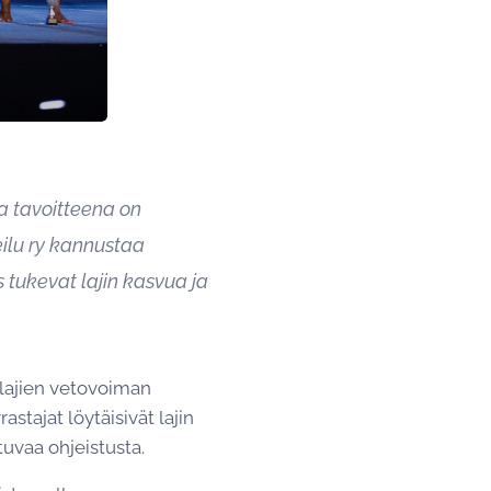
a tavoitteena on
eilu ry kannustaa
 tukevat lajin kasvua ja
lajien vetovoiman
stajat löytäisivät lajin
tuvaa ohjeistusta.