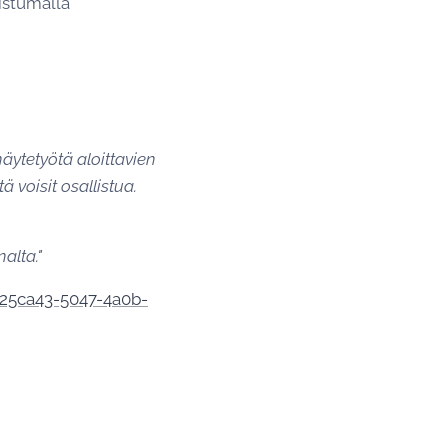
istumalla
ytetyötä aloittavien
ä voisit osallistua.
alta."
225ca43-5047-4a0b-