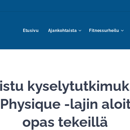
Etusivu
Ajankohtaista
Fitnessurheilu
istu kyselytutkimu
Physique -lajin aloit
opas tekeillä