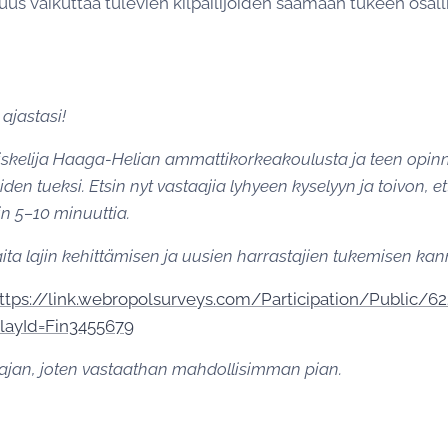
uus vaikuttaa tulevien kilpailijoiden saamaan tukeen osall
 ajastasi!
skelija Haaga-Helian ammattikorkeakoulusta ja teen opinnä
den tueksi. Etsin nyt vastaajia lyhyeen kyselyyn ja toivon, ett
 5–10 minuuttia.
ta lajin kehittämisen ja uusien harrastajien tukemisen kann
ttps://link.webropolsurveys.com/Participation/Public/6
layId=Fin3455679
n ajan, joten vastaathan mahdollisimman pian.