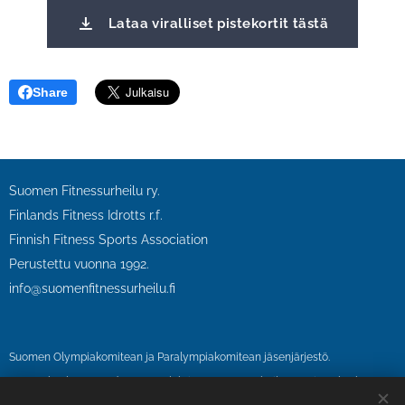
Lataa viralliset pistekortit tästä
Share
Suomen Fitnessurheilu ry.
Finlands Fitness Idrotts r.f.
Finnish Fitness Sports Association
Perustettu vuonna 1992.
info@suomenfitnessurheilu.fi
Suomen Olympiakomitean ja Paralympiakomitean jäsenjärjestö.
SFU on kuulunut vuodesta 1995 lähtien Suomen urheilun eettinen keskus