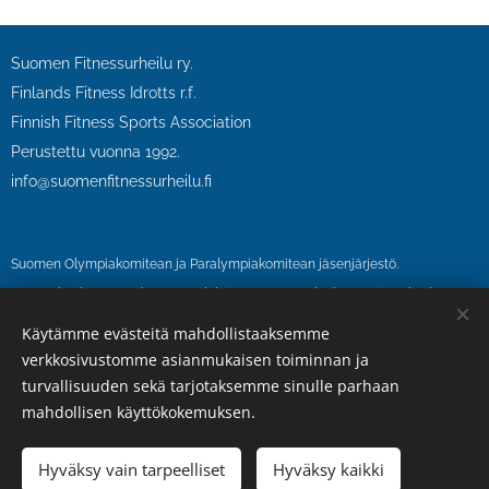
Suomen Fitnessurheilu ry.
Finlands Fitness Idrotts r.f.
Finnish Fitness Sports Association
Perustettu vuonna 1992.
info@suomenfitnessurheilu.fi
Suomen Olympiakomitean ja Paralympiakomitean jäsenjärjestö.
SFU on kuulunut vuodesta 1995 lähtien Suomen urheilun eettinen keskus
SUEK ry:n antidopingvalvonnan piiriin.
Käytämme evästeitä mahdollistaaksemme
SFU on kansainvälisen IFBB-liiton (International Fitness and Bodybuilding
verkkosivustomme asianmukaisen toiminnan ja
Federation) jäsen.
turvallisuuden sekä tarjotaksemme sinulle parhaan
mahdollisen käyttökokemuksen.
IFBB kuuluu GAISF-järjestöön ja on ainoa kehonrakennus- ja fitnessliitto, joka
noudattaa WADA:n antidopingsäännöstöä.
Hyväksy vain tarpeelliset
Hyväksy kaikki