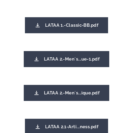
LATAA 1.-Classic-BB.pdf
LATAA 2.-Men´s...ue-1.pdf
LATAA 2.-Men´s...ique.pdf
LATAA 2.1-Arti...ness.pdf