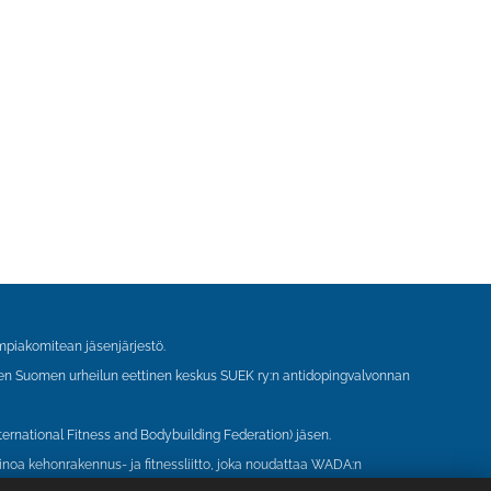
piakomitean jäsenjärjestö.
ien Suomen urheilun eettinen keskus SUEK ry:n antidopingvalvonnan
ternational Fitness and Bodybuilding Federation) jäsen.
inoa kehonrakennus- ja fitnessliitto, joka noudattaa WADA:n