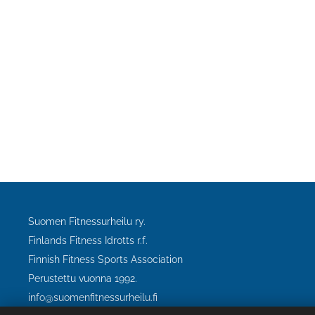
Suomen Fitnessurheilu ry.
Finlands Fitness Idrotts r.f.
Finnish Fitness Sports Association
Perustettu vuonna 1992.
info@suomenfitnessurheilu.fi