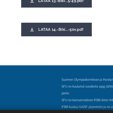
LATAA 13.-Biki...5-49.pdf
LATAA 14.-Biki...-50v.pdf
Suomen Olympiakomitean ja Paralym
SFU on kuulunut vuodesta 1995 läht
piiriin.
SFU on kansainvälisen IFBB-liiton (In
IFBB kuuluu GAISF-järjestöön ja on a