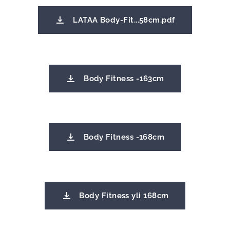
LATAA Body-Fit...58cm.pdf
Body Fitness -163cm
Body Fitness -168cm
Body Fitness yli 168cm