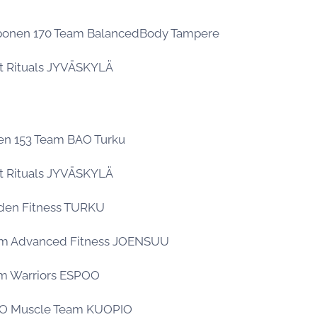
ponen 170 Team BalancedBody Tampere
it Rituals JYVÄSKYLÄ
nen 153 Team BAO Turku
it Rituals JYVÄSKYLÄ
lden Fitness TURKU
eam Advanced Fitness JOENSUU
am Warriors ESPOO
JO Muscle Team KUOPIO