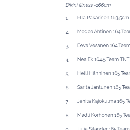
Bikini fitness -166cm
Ella Pakarinen 163,5c
Medea Ahtinen 164 Te
Eeva Vesanen 164 Te
Nea Ek 164,5 Team TN
Helli Hänninen 165 Te
Sarita Jantunen 165 T
Jenita Kajokulma 165 
Madli Korhonen 165 T
Julia Silander 165 Tea