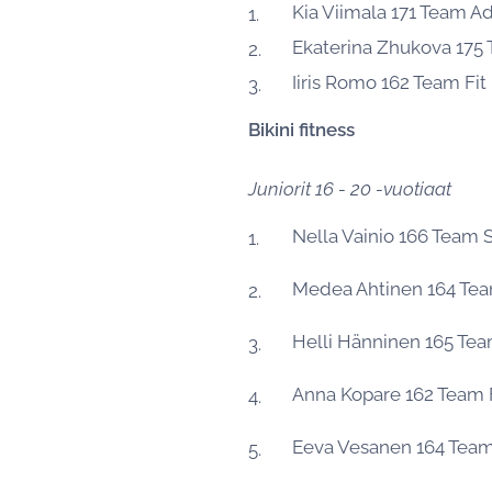
Kia Viimala 171 Team A
Ekaterina Zhukova 175
Iiris Romo 162 Team Fi
Bikini fitness
Juniorit 16 - 20 -vuotiaat
Nella Vainio 166 Team
Medea Ahtinen 164 Te
Helli Hänninen 165 Te
Anna Kopare 162 Team 
Eeva Vesanen 164 Te