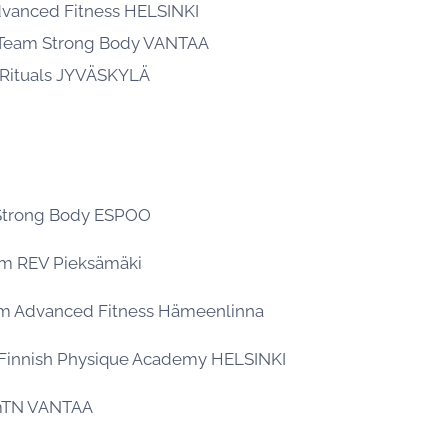
dvanced Fitness HELSINKI
 Team Strong Body VANTAA
t Rituals JYVÄSKYLÄ
 Strong Body ESPOO
am REV Pieksämäki
am Advanced Fitness Hämeenlinna
Finnish Physique Academy HELSINKI
amTN VANTAA