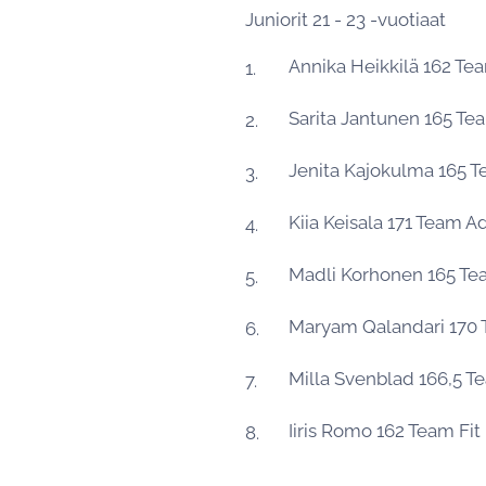
Juniorit 21 - 23 -vuotiaat
Annika Heikkilä 162 T
Sarita Jantunen 165 T
Jenita Kajokulma 165 
Kiia Keisala 171 Team 
Madli Korhonen 165 T
Maryam Qalandari 170
Milla Svenblad 166,5 T
Iiris Romo 162 Team Fi