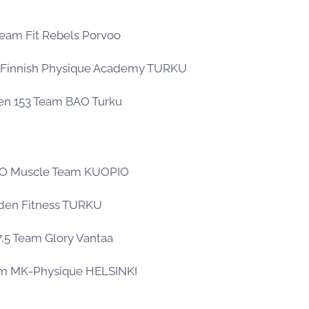
eam Fit Rebels Porvoo
m Finnish Physique Academy TURKU
nen 153 Team BAO Turku
JO Muscle Team KUOPIO
lden Fitness TURKU
7,5 Team Glory Vantaa
am MK-Physique HELSINKI