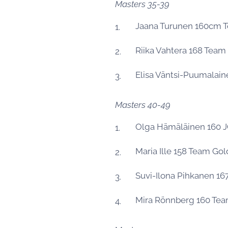
Masters 35-39
Jaana Turunen 160cm T
Riika Vahtera 168 Tea
Elisa Väntsi-Puumalai
Masters 40-49
Olga Hämäläinen 160 
Maria Ille 158 Team Go
Suvi-Ilona Pihkanen 16
Mira Rönnberg 160 Te