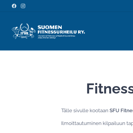
Fitnes
Tälle sivulle kootaan
SFU Fitnes
Ilmoittautuminen kilpailuun ta