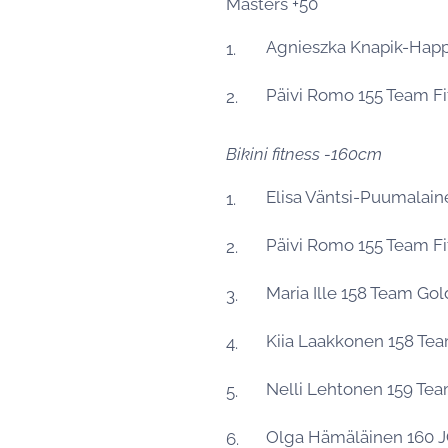
Masters +50
Agnieszka Knapik-Hap
Päivi Romo 155 Team F
Bikini fitness -160cm
Elisa Väntsi-Puumalai
Päivi Romo 155 Team F
Maria Ille 158 Team Go
Kiia Laakkonen 158 T
Nelli Lehtonen 159 Te
Olga Hämäläinen 160 