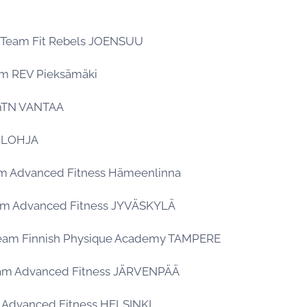
m Team Fit Rebels JOENSUU
am REV Pieksämäki
amTN VANTAA
T LOHJA
am Advanced Fitness Hämeenlinna
eam Advanced Fitness JYVÄSKYLÄ
Team Finnish Physique Academy TAMPERE
eam Advanced Fitness JÄRVENPÄÄ
m Advanced Fitness HELSINKI