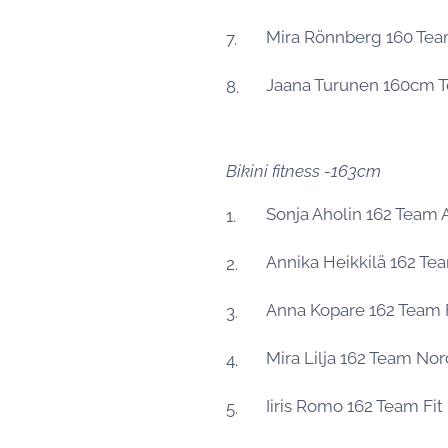
Mira Rönnberg 160 Te
Jaana Turunen 160cm T
Bikini fitness -163cm
Sonja Aholin 162 Team
Annika Heikkilä 162 T
Anna Kopare 162 Team 
Mira Lilja 162 Team No
Iiris Romo 162 Team Fi