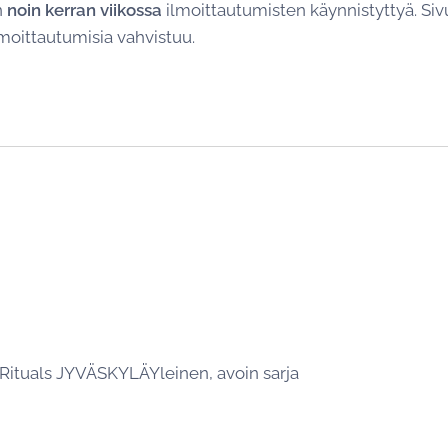
n
noin kerran viikossa
ilmoittautumisten käynnistyttyä. Sivu
lmoittautumisia vahvistuu.
 Rituals JYVÄSKYLÄYleinen, avoin sarja