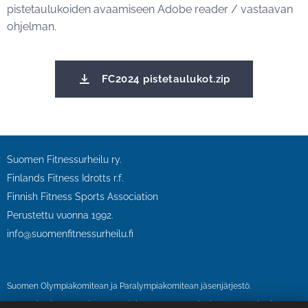
pistetaulukoiden avaamiseen Adobe reader / vastaavan
ohjelman.
FC2024 pistetaulukot.zip
Suomen Fitnessurheilu ry.
Finlands Fitness Idrotts r.f.
Finnish Fitness Sports Association
Perustettu vuonna 1992.
info@suomenfitnessurheilu.fi
Suomen Olympiakomitean ja Paralympiakomitean jäsenjärjestö.
SFU on kuulunut vuodesta 1995 lähtien Suomen urheilun eettinen keskus